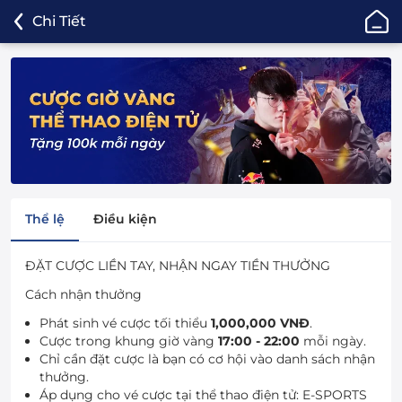
ONE88
Chi Tiết
-
Giờ Vàng Thể Thao Điện Tử - Chỉ Có Tại ONE88
Cá
Cược
Bóng
Đá,
Cá
Độ
Thể
Thao
Thể lệ
Điều kiện
Uy
Tín
ĐẶT CƯỢC LIỀN TAY, NHẬN NGAY TIỀN THƯỞNG
TOP
1
Cách nhận thưởng
Phát sinh vé cược tối thiểu
1,000,000 VNĐ
.
Cược trong khung giờ vàng
17:00 - 22:00
mỗi ngày.
Chỉ cần đặt cược là bạn có cơ hội vào danh sách nhận
thưởng.
Áp dụng cho vé cược tại thể thao điện tử: E-SPORTS