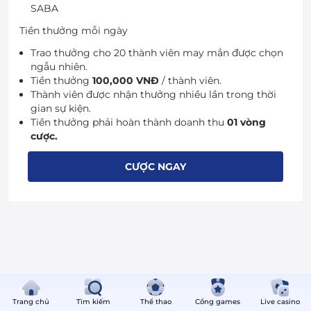
SABA
Tiền thưởng mỗi ngày
Trao thưởng cho 20 thành viên may mắn được chọn
ngẫu nhiên.
Tiền thưởng
100,000 VNĐ
/ thành viên.
Thành viên được nhận thưởng nhiều lần trong thời
gian sự kiện.
Tiền thưởng phải hoàn thành doanh thu
01 vòng
cược.
CƯỢC NGAY
Trang chủ
Tìm kiếm
Thể thao
Cổng games
Live casino