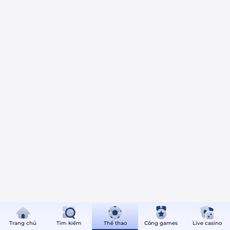
Trang chủ
Tìm kiếm
Thể thao
Cổng games
Live casino