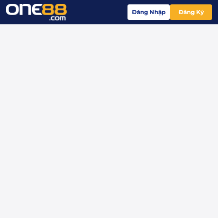
Thế
Đăng Nhập
Đăng Ký
Giới
Thể
Thao
Ảo
Đặc
Sắc
ONE88